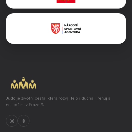
Judo je životní cesta, která rozvíjí tělo i ducha. Trénuj s
nejlepšími v Praze 9.