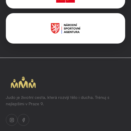
Judo je životní cesta, která rozvíjí tělo i ducha. Trénuj s
nejlepšími v Praze 9.