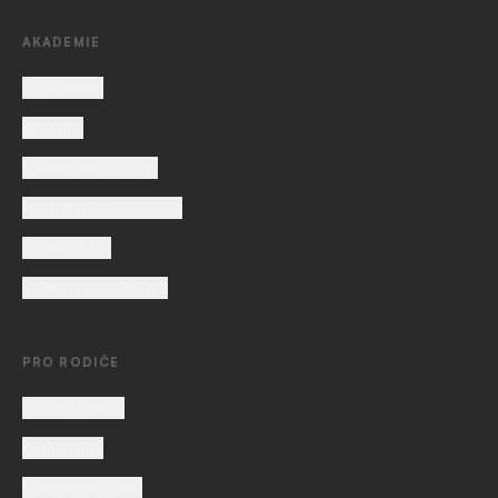
AKADEMIE
O akademii
Aktuality
Tréninkové skupiny
Nejúspěšnější členové
Dotace NSA
Judo na SA Rokytka
PRO RODIČE
Otázky rodičů
Dokumenty
Partnerství členů